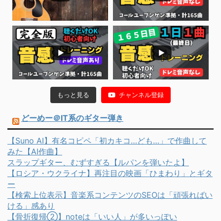
もっと見る
チャンネル登録
どーめー＠IT系のギター弾き
【Suno AI】有名コピペ「初カキコ…ども…」で作曲して
みた【AI作曲】
スラップギター、むずすぎる【ルパンを弾いたよ】
【ロシア・ウクライナ】再注目の映画「ひまわり」とギタ
ー
【検索上位表示】音楽系コンテンツのSEOは「頑張ればい
ける」感あり
【骨折復帰②】noteは「いい人」が多いっぽい