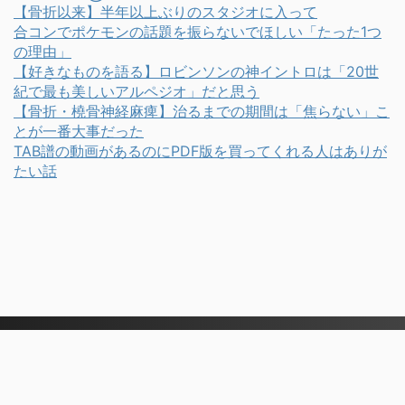
【骨折以来】半年以上ぶりのスタジオに入って
合コンでポケモンの話題を振らないでほしい「たった1つ
の理由」
【好きなものを語る】ロビンソンの神イントロは「20世
紀で最も美しいアルペジオ」だと思う
【骨折・橈骨神経麻痺】治るまでの期間は「焦らない」こ
とが一番大事だった
TAB譜の動画があるのにPDF版を買ってくれる人はありが
たい話
このサイトについて
楽譜リンク
ギター編曲した楽曲
サイ
トマップ
お問い合わせ
プライバシーポリシー