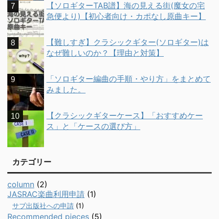
【ソロギターTAB譜】海の見える街(魔女の宅
急便より)【初心者向け・カポなし原曲キー】
【難しすぎ】クラシックギター(ソロギター)は
なぜ難しいのか？【理由と対策】
「ソロギター編曲の手順・やり方」をまとめて
みました。
【クラシックギターケース】「おすすめケー
ス」と「ケースの選び方」
カテゴリー
column
(2)
JASRAC楽曲利用申請
(1)
サブ出版社への申請
(1)
Recommended pieces
(5)