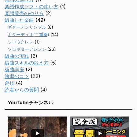
楽譜作成ソフトの使い方
(1)
楽譜販売のやり方
(2)
編曲した楽曲
(49)
ギターアンサンブル
(8)
ギターデュオ(二重奏)
(14)
ソロウクレレ
(1)
ソロギターアレンジ
(26)
編曲の実践
(2)
編曲スキルの鍛え方
(5)
編曲講座
(2)
練習のコツ
(23)
裏技
(4)
読者からの質問
(4)
YouTubeチャンネル