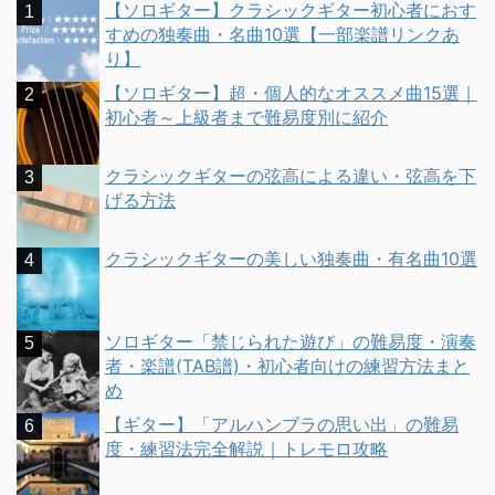
【ソロギター】クラシックギター初心者におす
すめの独奏曲・名曲10選【一部楽譜リンクあ
り】
【ソロギター】超・個人的なオススメ曲15選｜
初心者～上級者まで難易度別に紹介
クラシックギターの弦高による違い・弦高を下
げる方法
クラシックギターの美しい独奏曲・有名曲10選
ソロギター「禁じられた遊び」の難易度・演奏
者・楽譜(TAB譜)・初心者向けの練習方法まと
め
【ギター】「アルハンブラの思い出」の難易
度・練習法完全解説｜トレモロ攻略