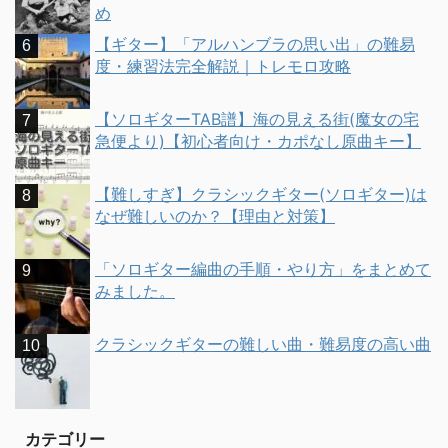
め
【ギター】「アルハンブラの思い出」の難易
度・練習法完全解説｜トレモロ攻略
【ソロギターTAB譜】海の見える街(魔女の宅
急便より)【初心者向け・カポなし原曲キー】
【難しすぎ】クラシックギター(ソロギター)は
なぜ難しいのか？【理由と対策】
「ソロギター編曲の手順・やり方」をまとめて
みました。
クラシックギターの難しい曲・難易度の高い曲
カテゴリー