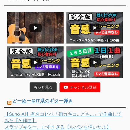
もっと見る
チャンネル登録
どーめー＠IT系のギター弾き
【Suno AI】有名コピペ「初カキコ…ども…」で作曲して
みた【AI作曲】
スラップギター、むずすぎる【ルパンを弾いたよ】