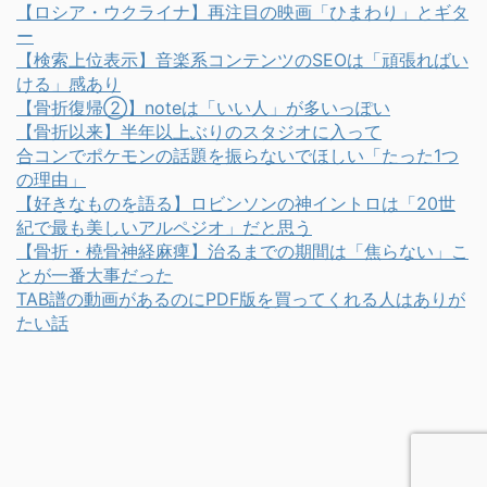
【ロシア・ウクライナ】再注目の映画「ひまわり」とギタ
ー
【検索上位表示】音楽系コンテンツのSEOは「頑張ればい
ける」感あり
【骨折復帰②】noteは「いい人」が多いっぽい
【骨折以来】半年以上ぶりのスタジオに入って
合コンでポケモンの話題を振らないでほしい「たった1つ
の理由」
【好きなものを語る】ロビンソンの神イントロは「20世
紀で最も美しいアルペジオ」だと思う
【骨折・橈骨神経麻痺】治るまでの期間は「焦らない」こ
とが一番大事だった
TAB譜の動画があるのにPDF版を買ってくれる人はありが
たい話