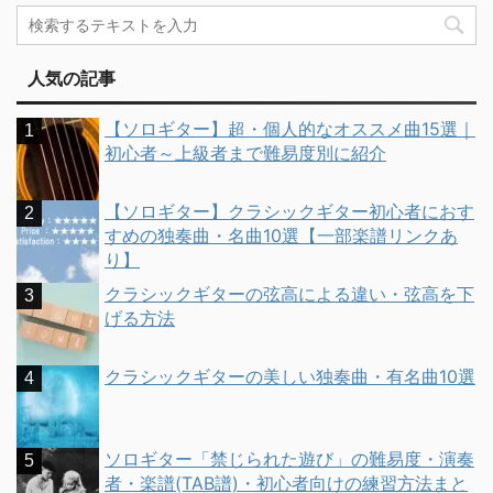
人気の記事
【ソロギター】超・個人的なオススメ曲15選｜
初心者～上級者まで難易度別に紹介
【ソロギター】クラシックギター初心者におす
すめの独奏曲・名曲10選【一部楽譜リンクあ
り】
クラシックギターの弦高による違い・弦高を下
げる方法
クラシックギターの美しい独奏曲・有名曲10選
ソロギター「禁じられた遊び」の難易度・演奏
者・楽譜(TAB譜)・初心者向けの練習方法まと