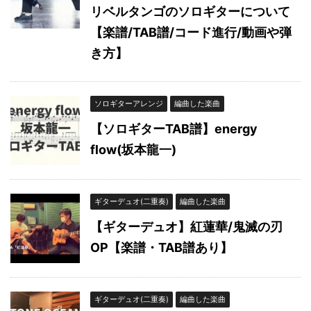
リベルタンゴのソロギターについて
【楽譜/TAB譜/コード進行/動画や弾
き方】
ソロギターアレンジ
編曲した楽曲
【ソロギターTAB譜】energy
flow(坂本龍一)
ギターデュオ(二重奏)
編曲した楽曲
【ギターデュオ】紅蓮華/鬼滅の刃
OP【楽譜・TAB譜あり】
ギターデュオ(二重奏)
編曲した楽曲