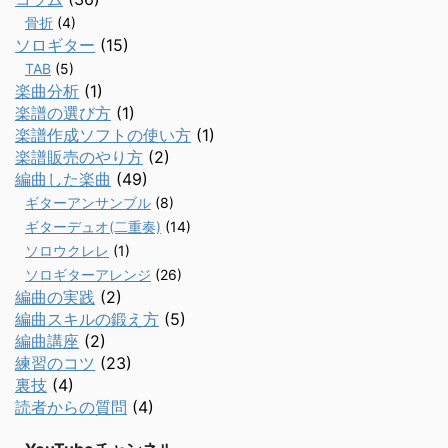
骨折
(4)
ソロギター
(15)
TAB
(5)
楽曲分析
(1)
楽譜の選び方
(1)
楽譜作成ソフトの使い方
(1)
楽譜販売のやり方
(2)
編曲した楽曲
(49)
ギターアンサンブル
(8)
ギターデュオ(二重奏)
(14)
ソロウクレレ
(1)
ソロギターアレンジ
(26)
編曲の実践
(2)
編曲スキルの鍛え方
(5)
編曲講座
(2)
練習のコツ
(23)
裏技
(4)
読者からの質問
(4)