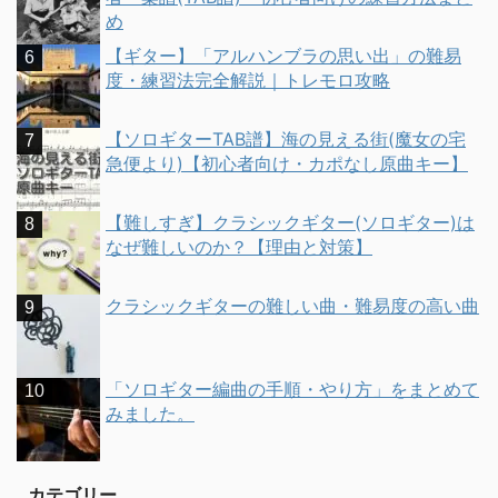
め
【ギター】「アルハンブラの思い出」の難易
度・練習法完全解説｜トレモロ攻略
【ソロギターTAB譜】海の見える街(魔女の宅
急便より)【初心者向け・カポなし原曲キー】
【難しすぎ】クラシックギター(ソロギター)は
なぜ難しいのか？【理由と対策】
クラシックギターの難しい曲・難易度の高い曲
「ソロギター編曲の手順・やり方」をまとめて
みました。
カテゴリー