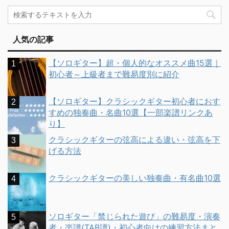
人気の記事
【ソロギター】超・個人的なオススメ曲15選｜
初心者～上級者まで難易度別に紹介
【ソロギター】クラシックギター初心者におす
すめの独奏曲・名曲10選【一部楽譜リンクあ
り】
クラシックギターの弦高による違い・弦高を下
げる方法
クラシックギターの美しい独奏曲・有名曲10選
ソロギター「禁じられた遊び」の難易度・演奏
者・楽譜(TAB譜)・初心者向けの練習方法まと