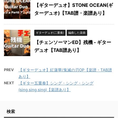
【ギターデュオ】STONE OCEAN(ギ
ターデュオ)【TAB譜・楽譜あり】
ギターデュオ(二重奏)
編曲した楽曲
【チェンソーマンED】残機 - ギター
デュオ【TAB譜あり】
PREV
【ギターデュオ】紅蓮華/鬼滅の刃OP【楽譜・TAB譜
あり】
NEXT
【ギター五重奏】シング・シング・シング
(sing,sing,sing)【楽譜あり】
検索