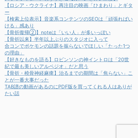
【ロシア・ウクライナ】再注目の映画「ひまわり」とギタ
ー
【検索上位表示】音楽系コンテンツのSEOは「頑張ればい
ける」感あり
【骨折復帰②】noteは「いい人」が多いっぽい
【骨折以来】半年以上ぶりのスタジオに入って
合コンでポケモンの話題を振らないでほしい「たった1つ
の理由」
【好きなものを語る】ロビンソンの神イントロは「20世
紀で最も美しいアルペジオ」だと思う
【骨折・橈骨神経麻痺】治るまでの期間は「焦らない」こ
とが一番大事だった
TAB譜の動画があるのにPDF版を買ってくれる人はありが
たい話