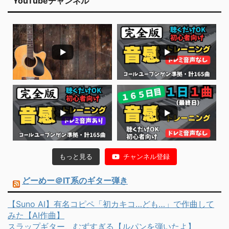
YouTubeチャンネル
もっと見る
チャンネル登録
どーめー＠IT系のギター弾き
【Suno AI】有名コピペ「初カキコ…ども…」で作曲して
みた【AI作曲】
スラップギター、むずすぎる【ルパンを弾いたよ】