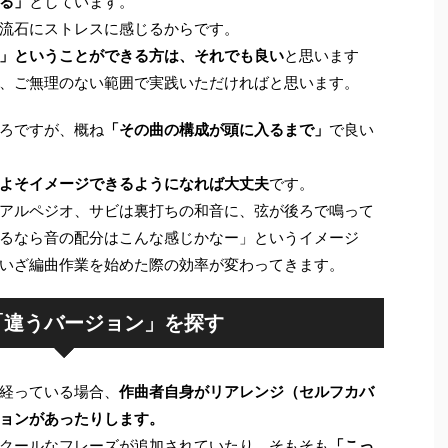
る」
としています。
流石にストレスに感じるからです。
」ということができる方は、それでも良い
と思います
、ご無理のない範囲で実践いただければと思います。
ろですが、概ね
「その曲の構成が頭に入るまで」
で良い
よそイメージできるようになれば大丈夫
です。
アルペジオ、サビは裏打ちの和音に、弦が後ろで鳴って
るなら音の配分はこんな感じかなー」というイメージ
いざ編曲作業を始めた際の効率が変わってきます。
「違うバージョン」を探す
経っている場合、
作曲者自身がリアレンジ（セルフカバ
ョンがあったりします。
クールなフレーズが追加されていたり、そもそも
「こっ