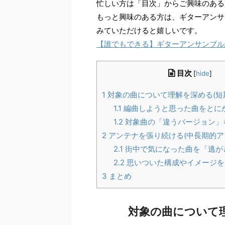
忙しい方は「目次」からご興味のある
もっと興味のある方は、ギターアンサ
みていただけると嬉しいです。
【誰でもできる】ギターアンサンブル
目次
[
hide
]
1
対象の曲について理解を深める(短
1.1
編曲しようと思った曲をとに
1.2
対象曲の「違うバージョン」
2
アンテナを張り続ける(中長期的ア
2.1
街中で気になった曲を「逃が
2.2
思いついた構成やイメージを
3
まとめ
対象の曲について理