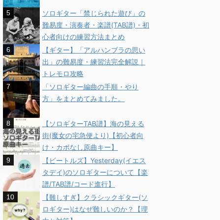
ソロギター「禁じられた遊び」の
難易度・演奏者・楽譜(TAB譜)・初
心者向けの練習方法まとめ
【ギター】「アルハンブラの思い
出」の難易度・練習法完全解説｜
トレモロ攻略
「ソロギター編曲の手順・やり
方」をまとめてみました。
【ソロギターTAB譜】海の見える
街(魔女の宅急便より)【初心者向
け・カポなし原曲キー】
【ビートルズ】Yesterday(イエス
タデイ)のソロギターについて【楽
譜/TAB譜/コード進行】
【難しすぎ】クラシックギター(ソ
ロギター)はなぜ難しいのか？【理