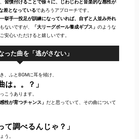
、
習慣付けることで徐々に、じわじわと音楽的な感性が
きな差となっている
であろうアプローチです。
一挙手一投足が訓練になっていれば、自ずと人並み外れ
もないですが、
「大リーグボール養成ギプス」
のような
ご安心いただけると嬉しいです。
なった曲を「逃がさない」
き、ふとBGMに耳を傾け、
曲は。。？」
っこうあります。
感性が育つチャンス」
だと思っていて、その曲について
って調べるんじゃ？」
ょう。