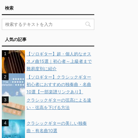
検索
人気の記事
【ソロギター】超・個人的なオス
スメ曲15選｜初心者～上級者まで
難易度別に紹介
【ソロギター】クラシックギター
初心者におすすめの独奏曲・名曲
10選【一部楽譜リンクあり】
クラシックギターの弦高による違
い・弦高を下げる方法
クラシックギターの美しい独奏
曲・有名曲10選