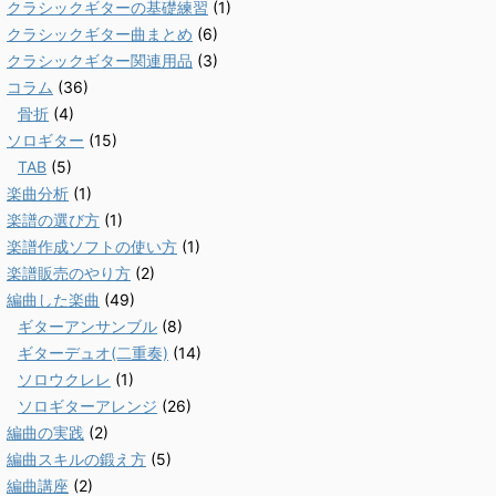
クラシックギターの基礎練習
(1)
クラシックギター曲まとめ
(6)
クラシックギター関連用品
(3)
コラム
(36)
骨折
(4)
ソロギター
(15)
TAB
(5)
楽曲分析
(1)
楽譜の選び方
(1)
楽譜作成ソフトの使い方
(1)
楽譜販売のやり方
(2)
編曲した楽曲
(49)
ギターアンサンブル
(8)
ギターデュオ(二重奏)
(14)
ソロウクレレ
(1)
ソロギターアレンジ
(26)
編曲の実践
(2)
編曲スキルの鍛え方
(5)
編曲講座
(2)