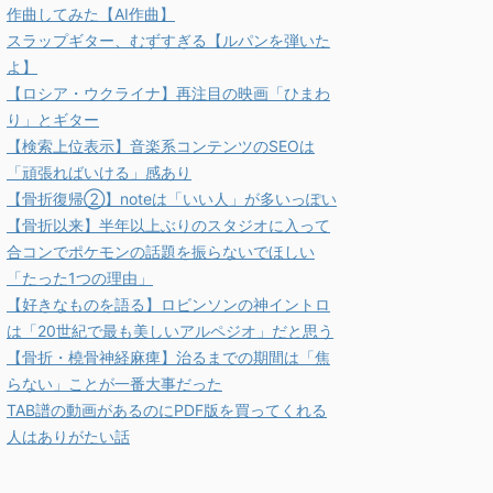
作曲してみた【AI作曲】
スラップギター、むずすぎる【ルパンを弾いた
よ】
【ロシア・ウクライナ】再注目の映画「ひまわ
り」とギター
【検索上位表示】音楽系コンテンツのSEOは
「頑張ればいける」感あり
【骨折復帰②】noteは「いい人」が多いっぽい
【骨折以来】半年以上ぶりのスタジオに入って
合コンでポケモンの話題を振らないでほしい
「たった1つの理由」
【好きなものを語る】ロビンソンの神イントロ
は「20世紀で最も美しいアルペジオ」だと思う
【骨折・橈骨神経麻痺】治るまでの期間は「焦
らない」ことが一番大事だった
TAB譜の動画があるのにPDF版を買ってくれる
人はありがたい話