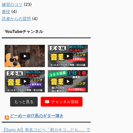
練習のコツ
(23)
裏技
(4)
読者からの質問
(4)
YouTubeチャンネル
もっと見る
チャンネル登録
どーめー＠IT系のギター弾き
【Suno AI】有名コピペ「初カキコ…ども…」で